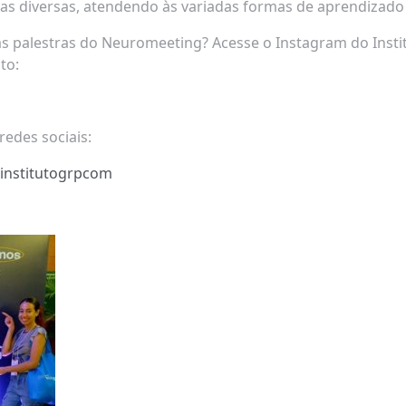
ras diversas, atendendo às variadas formas de aprendizad
as palestras do Neuromeeting? Acesse o Instagram do Inst
nto:
edes sociais:
/institutogrpcom