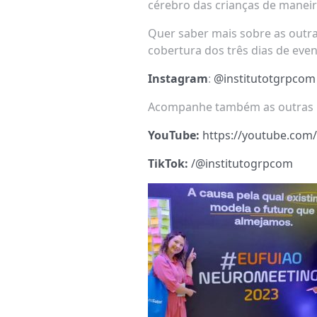
cérebro das crianças de manei
Quer saber mais sobre as outr
cobertura dos três dias de eve
Instagram
:
@institutotgrpcom
Acompanhe também as outras r
YouTube:
https://youtube.com
TikTok:
/@institutogrpcom