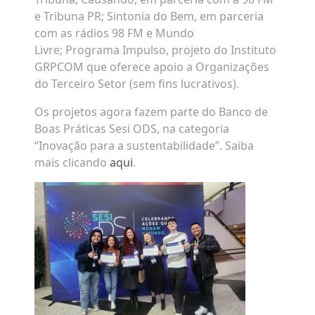
e Tribuna PR; Sintonia do Bem, em parceria
com as rádios 98 FM e Mundo
Livre; Programa Impulso, projeto do Instituto
GRPCOM que oferece apoio a Organizações
do Terceiro Setor (sem fins lucrativos).
Os projetos agora fazem parte do Banco de
Boas Práticas Sesi ODS, na categoria
“Inovação para a sustentabilidade”. Saiba
mais clicando
aqui
.